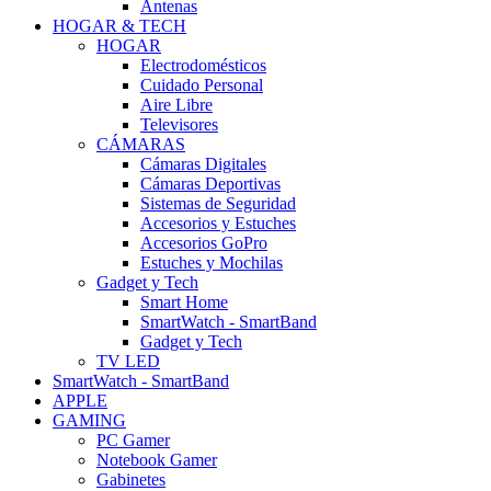
Antenas
HOGAR & TECH
HOGAR
Electrodomésticos
Cuidado Personal
Aire Libre
Televisores
CÁMARAS
Cámaras Digitales
Cámaras Deportivas
Sistemas de Seguridad
Accesorios y Estuches
Accesorios GoPro
Estuches y Mochilas
Gadget y Tech
Smart Home
SmartWatch - SmartBand
Gadget y Tech
TV LED
SmartWatch - SmartBand
APPLE
GAMING
PC Gamer
Notebook Gamer
Gabinetes