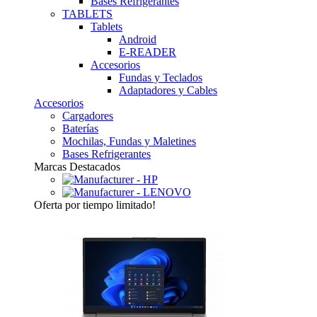
Bases Refrigerantes
TABLETS
Tablets
Android
E-READER
Accesorios
Fundas y Teclados
Adaptadores y Cables
Accesorios
Cargadores
Baterías
Mochilas, Fundas y Maletines
Bases Refrigerantes
Marcas Destacados
Oferta
por tiempo limitado!