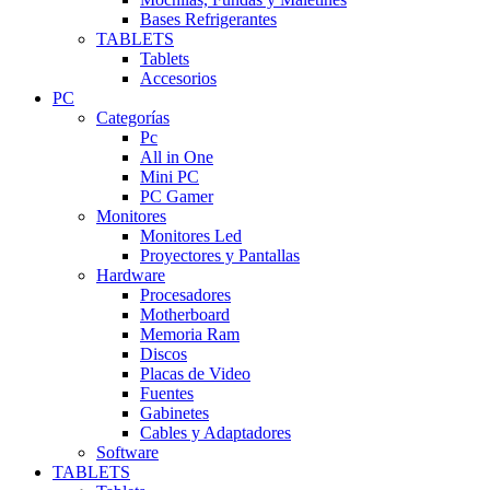
Bases Refrigerantes
TABLETS
Tablets
Accesorios
PC
Categorías
Pc
All in One
Mini PC
PC Gamer
Monitores
Monitores Led
Proyectores y Pantallas
Hardware
Procesadores
Motherboard
Memoria Ram
Discos
Placas de Video
Fuentes
Gabinetes
Cables y Adaptadores
Software
TABLETS