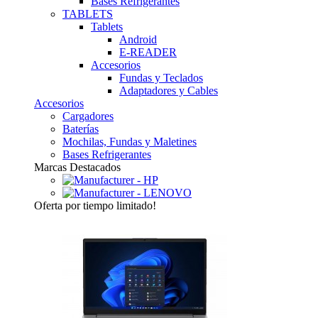
Bases Refrigerantes
TABLETS
Tablets
Android
E-READER
Accesorios
Fundas y Teclados
Adaptadores y Cables
Accesorios
Cargadores
Baterías
Mochilas, Fundas y Maletines
Bases Refrigerantes
Marcas Destacados
Oferta
por tiempo limitado!