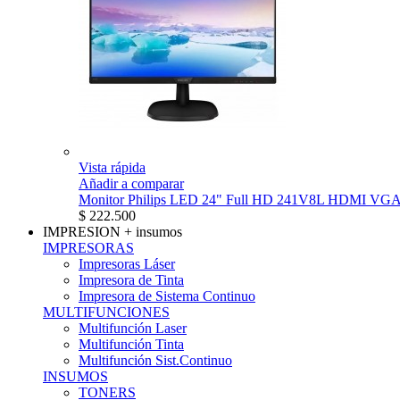
Vista rápida
Añadir a comparar
Monitor Philips LED 24" Full HD 241V8L HDMI VG
$ 222.500
IMPRESION
+ insumos
IMPRESORAS
Impresoras Láser
Impresora de Tinta
Impresora de Sistema Continuo
MULTIFUNCIONES
Multifunción Laser
Multifunción Tinta
Multifunción Sist.Continuo
INSUMOS
TONERS