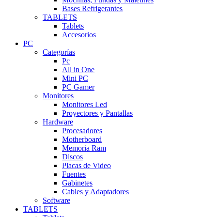
Bases Refrigerantes
TABLETS
Tablets
Accesorios
PC
Categorías
Pc
All in One
Mini PC
PC Gamer
Monitores
Monitores Led
Proyectores y Pantallas
Hardware
Procesadores
Motherboard
Memoria Ram
Discos
Placas de Video
Fuentes
Gabinetes
Cables y Adaptadores
Software
TABLETS