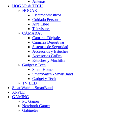
Antenas
HOGAR & TECH
HOGAR
Electrodomésticos
Cuidado Personal
Aire Libre
Televisores
CÁMARAS
Cámaras Digitales
Cámaras Deportivas
Sistemas de Seguridad
Accesorios y Estuches
Accesorios GoPro
Estuches y Mochilas
Gadget y Tech
Smart Home
SmartWatch - SmartBand
Gadget y Tech
TV LED
SmartWatch - SmartBand
APPLE
GAMING
PC Gamer
Notebook Gamer
Gabinetes