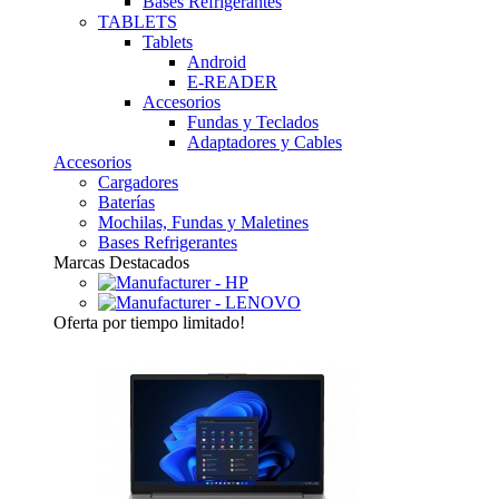
Bases Refrigerantes
TABLETS
Tablets
Android
E-READER
Accesorios
Fundas y Teclados
Adaptadores y Cables
Accesorios
Cargadores
Baterías
Mochilas, Fundas y Maletines
Bases Refrigerantes
Marcas Destacados
Oferta
por tiempo limitado!