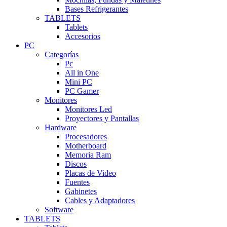
Bases Refrigerantes
TABLETS
Tablets
Accesorios
PC
Categorías
Pc
All in One
Mini PC
PC Gamer
Monitores
Monitores Led
Proyectores y Pantallas
Hardware
Procesadores
Motherboard
Memoria Ram
Discos
Placas de Video
Fuentes
Gabinetes
Cables y Adaptadores
Software
TABLETS