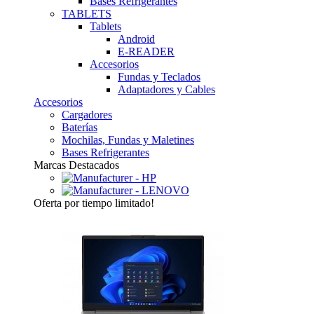
Bases Refrigerantes
TABLETS
Tablets
Android
E-READER
Accesorios
Fundas y Teclados
Adaptadores y Cables
Accesorios
Cargadores
Baterías
Mochilas, Fundas y Maletines
Bases Refrigerantes
Marcas Destacados
Oferta
por tiempo limitado!