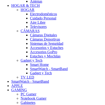
Antenas
HOGAR & TECH
HOGAR
Electrodomésticos
Cuidado Personal
Aire Libre
Televisores
CÁMARAS
Cámaras Digitales
Cámaras Deportivas
Sistemas de Seguridad
Accesorios y Estuches
Accesorios GoPro
Estuches y Mochilas
Gadget y Tech
Smart Home
SmartWatch - SmartBand
Gadget y Tech
TV LED
SmartWatch - SmartBand
APPLE
GAMING
PC Gamer
Notebook Gamer
Gabinetes