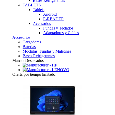
Bases Refrigerantes
TABLETS
Tablets
Android
E-READER
Accesorios
Fundas y Teclados
Adaptadores y Cables
Accesorios
Cargadores
Baterías
Mochilas, Fundas y Maletines
Bases Refrigerantes
Marcas Destacados
Oferta
por tiempo limitado!