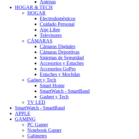
Antenas
HOGAR & TECH
HOGAR
Electrodomésticos
Cuidado Personal
Aire Libre
Televisores
CÁMARAS
Cámaras Digitales
Cámaras Deportivas
Sistemas de Seguridad
Accesorios y Estuches
Accesorios GoPro
Estuches y Mochilas
Gadget y Tech
Smart Home
SmartWatch - SmartBand
Gadget y Tech
TV LED
SmartWatch - SmartBand
APPLE
GAMING
PC Gamer
Notebook Gamer
Gabinetes