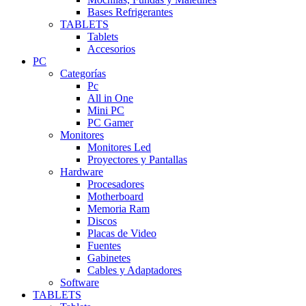
Bases Refrigerantes
TABLETS
Tablets
Accesorios
PC
Categorías
Pc
All in One
Mini PC
PC Gamer
Monitores
Monitores Led
Proyectores y Pantallas
Hardware
Procesadores
Motherboard
Memoria Ram
Discos
Placas de Video
Fuentes
Gabinetes
Cables y Adaptadores
Software
TABLETS