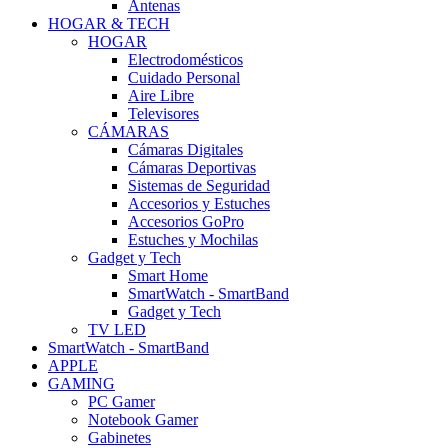
Antenas
HOGAR & TECH
HOGAR
Electrodomésticos
Cuidado Personal
Aire Libre
Televisores
CÁMARAS
Cámaras Digitales
Cámaras Deportivas
Sistemas de Seguridad
Accesorios y Estuches
Accesorios GoPro
Estuches y Mochilas
Gadget y Tech
Smart Home
SmartWatch - SmartBand
Gadget y Tech
TV LED
SmartWatch - SmartBand
APPLE
GAMING
PC Gamer
Notebook Gamer
Gabinetes