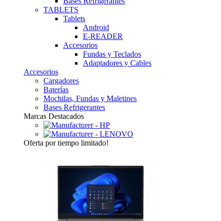
Bases Refrigerantes
TABLETS
Tablets
Android
E-READER
Accesorios
Fundas y Teclados
Adaptadores y Cables
Accesorios
Cargadores
Baterías
Mochilas, Fundas y Maletines
Bases Refrigerantes
Marcas Destacados
Oferta
por tiempo limitado!