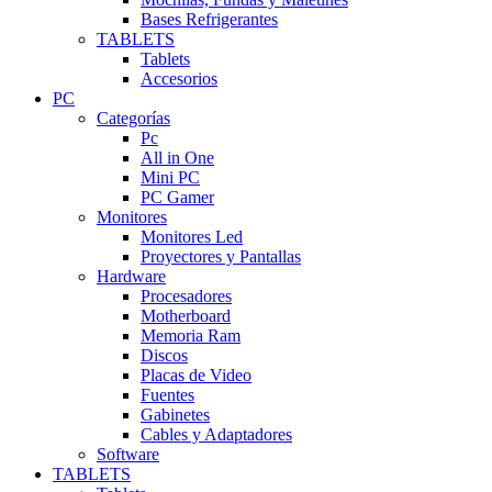
Bases Refrigerantes
TABLETS
Tablets
Accesorios
PC
Categorías
Pc
All in One
Mini PC
PC Gamer
Monitores
Monitores Led
Proyectores y Pantallas
Hardware
Procesadores
Motherboard
Memoria Ram
Discos
Placas de Video
Fuentes
Gabinetes
Cables y Adaptadores
Software
TABLETS