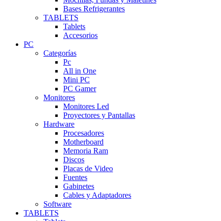
Bases Refrigerantes
TABLETS
Tablets
Accesorios
PC
Categorías
Pc
All in One
Mini PC
PC Gamer
Monitores
Monitores Led
Proyectores y Pantallas
Hardware
Procesadores
Motherboard
Memoria Ram
Discos
Placas de Video
Fuentes
Gabinetes
Cables y Adaptadores
Software
TABLETS