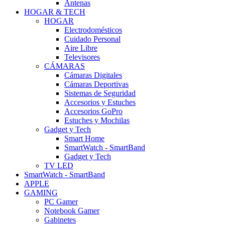
Antenas
HOGAR & TECH
HOGAR
Electrodomésticos
Cuidado Personal
Aire Libre
Televisores
CÁMARAS
Cámaras Digitales
Cámaras Deportivas
Sistemas de Seguridad
Accesorios y Estuches
Accesorios GoPro
Estuches y Mochilas
Gadget y Tech
Smart Home
SmartWatch - SmartBand
Gadget y Tech
TV LED
SmartWatch - SmartBand
APPLE
GAMING
PC Gamer
Notebook Gamer
Gabinetes