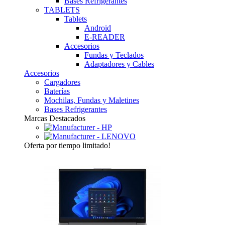
Bases Refrigerantes
TABLETS
Tablets
Android
E-READER
Accesorios
Fundas y Teclados
Adaptadores y Cables
Accesorios
Cargadores
Baterías
Mochilas, Fundas y Maletines
Bases Refrigerantes
Marcas Destacados
Oferta
por tiempo limitado!