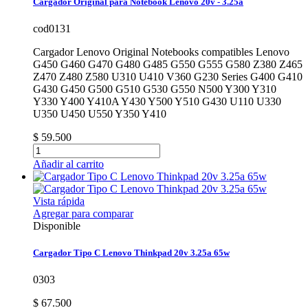
Cargador Original para Notebook Lenovo 20v - 3.25a
cod0131
Cargador Lenovo Original Notebooks compatibles Lenovo
G450 G460 G470 G480 G485 G550 G555 G580 Z380 Z465
Z470 Z480 Z580 U310 U410 V360 G230 Series G400 G410
G430 G450 G500 G510 G530 G550 N500 Y300 Y310
Y330 Y400 Y410A Y430 Y500 Y510 G430 U110 U330
U350 U450 U550 Y350 Y410
$ 59.500
Añadir al carrito
Vista rápida
Agregar para comparar
Disponible
Cargador Tipo C Lenovo Thinkpad 20v 3.25a 65w
0303
$ 67.500