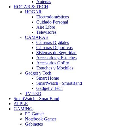
Antenas
HOGAR & TECH
HOGAR
Electrodomésticos
Cuidado Personal
Aire Libre
Televisores
CÁMARAS
Cámaras Digitales
Cámaras Deportivas
Sistemas de Seguridad
Accesorios y Estuches
Accesorios GoPro
Estuches y Mochilas
Gadget y Tech
Smart Home
SmartWatch - SmartBand
Gadget y Tech
TV LED
SmartWatch - SmartBand
APPLE
GAMING
PC Gamer
Notebook Gamer
Gabinetes