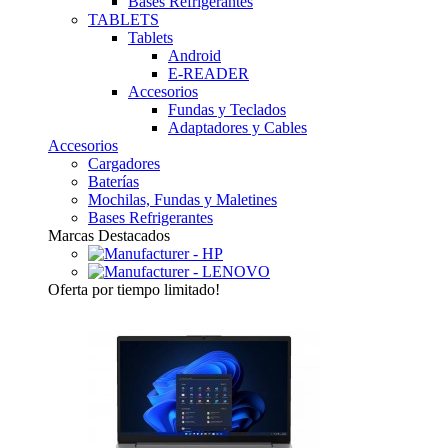
Bases Refrigerantes
TABLETS
Tablets
Android
E-READER
Accesorios
Fundas y Teclados
Adaptadores y Cables
Accesorios
Cargadores
Baterías
Mochilas, Fundas y Maletines
Bases Refrigerantes
Marcas Destacados
Oferta
por tiempo limitado!