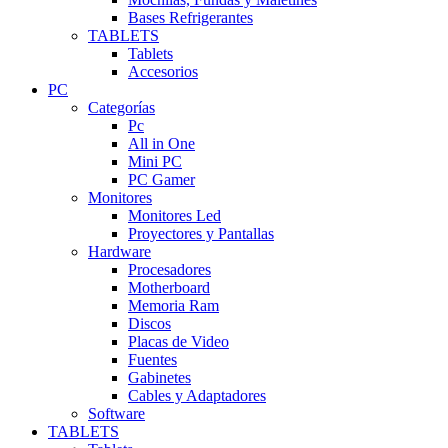
Bases Refrigerantes
TABLETS
Tablets
Accesorios
PC
Categorías
Pc
All in One
Mini PC
PC Gamer
Monitores
Monitores Led
Proyectores y Pantallas
Hardware
Procesadores
Motherboard
Memoria Ram
Discos
Placas de Video
Fuentes
Gabinetes
Cables y Adaptadores
Software
TABLETS