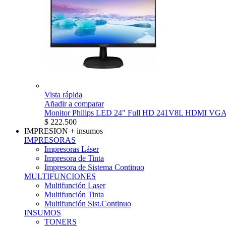
Vista rápida
Añadir a comparar
Monitor Philips LED 24" Full HD 241V8L HDMI VG
$ 222.500
IMPRESION
+ insumos
IMPRESORAS
Impresoras Láser
Impresora de Tinta
Impresora de Sistema Continuo
MULTIFUNCIONES
Multifunción Laser
Multifunción Tinta
Multifunción Sist.Continuo
INSUMOS
TONERS