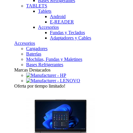
Bases Refrigerantes
TABLETS
Tablets
Android
E-READER
Accesorios
Fundas y Teclados
Adaptadores y Cables
Accesorios
Cargadores
Baterías
Mochilas, Fundas y Maletines
Bases Refrigerantes
Marcas Destacados
Oferta
por tiempo limitado!