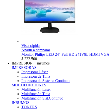
Vista rápida
Añadir a comparar
Monitor Philips LED 24" Full HD 241V8L HDMI VG
$ 222.500
IMPRESION
+ insumos
IMPRESORAS
Impresoras Láser
Impresora de Tinta
Impresora de Sistema Continuo
MULTIFUNCIONES
Multifunción Laser
Multifunción Tinta
Multifunción Sist.Continuo
INSUMOS
TONERS