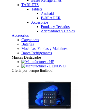
Bases Refrigerantes
TABLETS
Tablets
Android
E-READER
Accesorios
Fundas y Teclados
Adaptadores y Cables
Accesorios
Cargadores
Baterías
Mochilas, Fundas y Maletines
Bases Refrigerantes
Marcas Destacados
Oferta
por tiempo limitado!