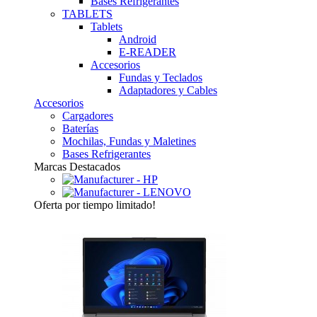
Bases Refrigerantes
TABLETS
Tablets
Android
E-READER
Accesorios
Fundas y Teclados
Adaptadores y Cables
Accesorios
Cargadores
Baterías
Mochilas, Fundas y Maletines
Bases Refrigerantes
Marcas Destacados
Oferta
por tiempo limitado!