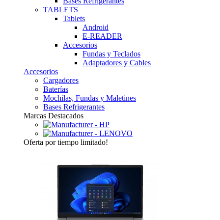
Bases Refrigerantes
TABLETS
Tablets
Android
E-READER
Accesorios
Fundas y Teclados
Adaptadores y Cables
Accesorios
Cargadores
Baterías
Mochilas, Fundas y Maletines
Bases Refrigerantes
Marcas Destacados
Oferta
por tiempo limitado!