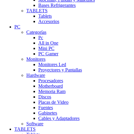
Bases Refrigerantes
TABLETS
Tablets
Accesorios
PC
Categorías
Pc
All in One
Mini PC
PC Gamer
Monitores
Monitores Led
Proyectores y Pantallas
Hardware
Procesadores
Motherboard
Memoria Ram
Discos
Placas de Video
Fuentes
Gabinetes
Cables y Adaptadores
Software
TABLETS