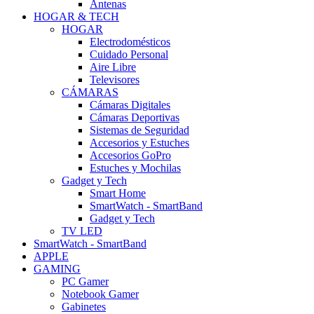
Antenas
HOGAR & TECH
HOGAR
Electrodomésticos
Cuidado Personal
Aire Libre
Televisores
CÁMARAS
Cámaras Digitales
Cámaras Deportivas
Sistemas de Seguridad
Accesorios y Estuches
Accesorios GoPro
Estuches y Mochilas
Gadget y Tech
Smart Home
SmartWatch - SmartBand
Gadget y Tech
TV LED
SmartWatch - SmartBand
APPLE
GAMING
PC Gamer
Notebook Gamer
Gabinetes