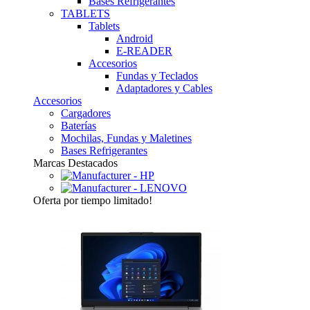
Bases Refrigerantes
TABLETS
Tablets
Android
E-READER
Accesorios
Fundas y Teclados
Adaptadores y Cables
Accesorios
Cargadores
Baterías
Mochilas, Fundas y Maletines
Bases Refrigerantes
Marcas Destacados
Oferta
por tiempo limitado!