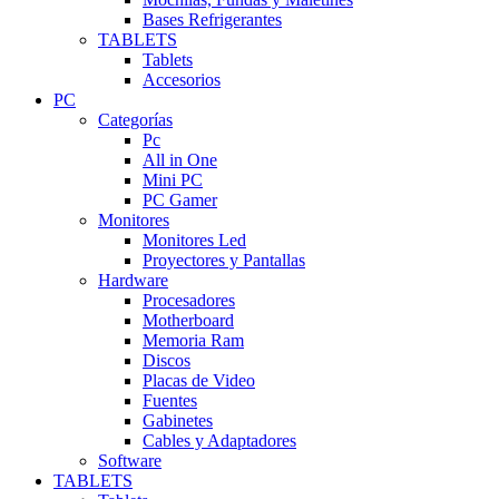
Bases Refrigerantes
TABLETS
Tablets
Accesorios
PC
Categorías
Pc
All in One
Mini PC
PC Gamer
Monitores
Monitores Led
Proyectores y Pantallas
Hardware
Procesadores
Motherboard
Memoria Ram
Discos
Placas de Video
Fuentes
Gabinetes
Cables y Adaptadores
Software
TABLETS