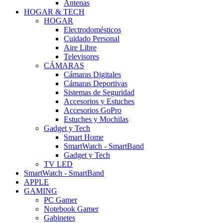
Antenas
HOGAR & TECH
HOGAR
Electrodomésticos
Cuidado Personal
Aire Libre
Televisores
CÁMARAS
Cámaras Digitales
Cámaras Deportivas
Sistemas de Seguridad
Accesorios y Estuches
Accesorios GoPro
Estuches y Mochilas
Gadget y Tech
Smart Home
SmartWatch - SmartBand
Gadget y Tech
TV LED
SmartWatch - SmartBand
APPLE
GAMING
PC Gamer
Notebook Gamer
Gabinetes