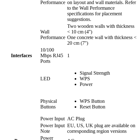
Performance
on layout and wall materials. Refer
to the Wall Performance
specifications for placement
suggestions.
Two wooden walls with thickness
Wall
< 10 cm (4'')
Performance
One concrete wall with thickness <
20 cm (7'')
10/100
Interfaces
Mbps RJ45
1
Ports
Signal Strength
LED
WPS
Power
Physical
WPS Button
Buttons
Reset Button
Power Input
AC Plug
Power Input
EU, US, UK plug are available on
Note
corresponding region versions
Power