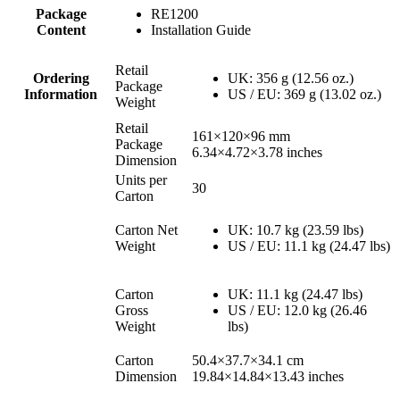
Package
RE1200
Content
Installation Guide
Retail
Ordering
UK: 356 g (12.56 oz.)
Package
Information
US / EU: 369 g (13.02 oz.)
Weight
Retail
161×120×96 mm
Package
6.34×4.72×3.78 inches
Dimension
Units per
30
Carton
Carton Net
UK: 10.7 kg (23.59 lbs)
Weight
US / EU: 11.1 kg (24.47 lbs)
Carton
UK: 11.1 kg (24.47 lbs)
Gross
US / EU: 12.0 kg (26.46
Weight
lbs)
Carton
50.4×37.7×34.1 cm
Dimension
19.84×14.84×13.43 inches