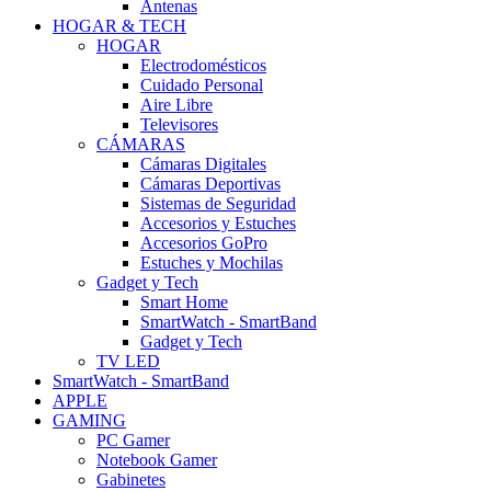
Antenas
HOGAR & TECH
HOGAR
Electrodomésticos
Cuidado Personal
Aire Libre
Televisores
CÁMARAS
Cámaras Digitales
Cámaras Deportivas
Sistemas de Seguridad
Accesorios y Estuches
Accesorios GoPro
Estuches y Mochilas
Gadget y Tech
Smart Home
SmartWatch - SmartBand
Gadget y Tech
TV LED
SmartWatch - SmartBand
APPLE
GAMING
PC Gamer
Notebook Gamer
Gabinetes