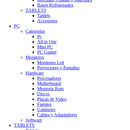
Bases Refrigerantes
TABLETS
Tablets
Accesorios
PC
Categorías
Pc
All in One
Mini PC
PC Gamer
Monitores
Monitores Led
Proyectores y Pantallas
Hardware
Procesadores
Motherboard
Memoria Ram
Discos
Placas de Video
Fuentes
Gabinetes
Cables y Adaptadores
Software
TABLETS