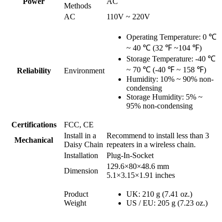
Power
AC
Methods
AC
110V ~ 220V
Operating Temperature: 0 ℃
~ 40 ℃ (32 ℉ ~104 ℉)
Storage Temperature: -40 ℃
~ 70 ℃ (-40 ℉ ~ 158 ℉)
Reliability
Environment
Humidity: 10% ~ 90% non-
condensing
Storage Humidity: 5% ~
95% non-condensing
Certifications
FCC, CE
Install in a
Recommend to install less than 3
Mechanical
Daisy Chain
repeaters in a wireless chain.
Installation
Plug-In-Socket
129.6×80×48.6 mm
Dimension
5.1×3.15×1.91 inches
Product
UK: 210 g (7.41 oz.)
Weight
US / EU: 205 g (7.23 oz.)