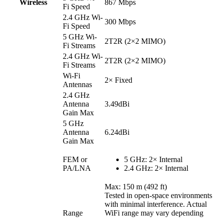
Wireless
867 Mbps
Fi Speed
2.4 GHz Wi-
300 Mbps
Fi Speed
5 GHz Wi-
2T2R (2×2 MIMO)
Fi Streams
2.4 GHz Wi-
2T2R (2×2 MIMO)
Fi Streams
Wi-Fi
2× Fixed
Antennas
2.4 GHz
Antenna
3.49dBi
Gain Max
5 GHz
Antenna
6.24dBi
Gain Max
FEM or
5 GHz: 2× Internal
PA/LNA
2.4 GHz: 2× Internal
Max: 150 m (492 ft)
Tested in open-space environments
with minimal interference. Actual
Range
WiFi range may vary depending