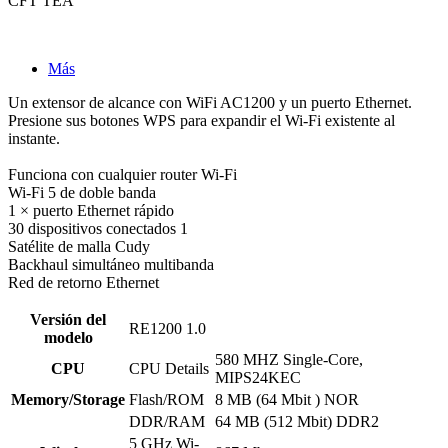
CFT
TEA
Más
Un extensor de alcance con WiFi AC1200 y un puerto Ethernet.
Presione sus botones WPS para expandir el Wi-Fi existente al
instante.
Funciona con cualquier router Wi-Fi
Wi-Fi 5 de doble banda
1 × puerto Ethernet rápido
30 dispositivos conectados 1
Satélite de malla Cudy
Backhaul simultáneo multibanda
Red de retorno Ethernet
Versión del
RE1200 1.0
modelo
580 MHZ Single-Core,
CPU
CPU Details
MIPS24KEC
Memory/Storage
Flash/ROM
8 MB (64 Mbit ) NOR
DDR/RAM
64 MB (512 Mbit) DDR2
5 GHz Wi-