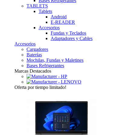
Bases Refrigerantes
TABLETS
Tablets
Android
E-READER
Accesorios
Fundas y Teclados
Adaptadores y Cables
Accesorios
Cargadores
Baterías
Mochilas, Fundas y Maletines
Bases Refrigerantes
Marcas Destacados
Oferta
por tiempo limitado!