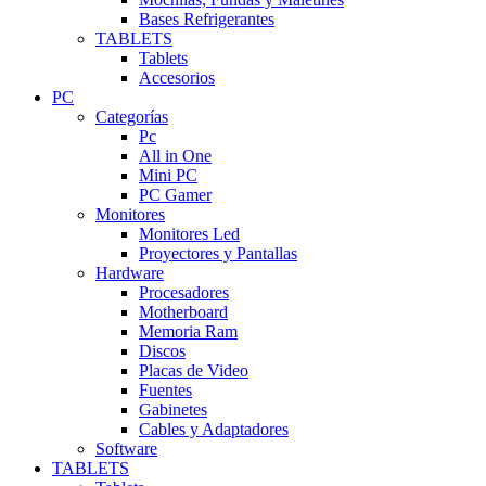
Bases Refrigerantes
TABLETS
Tablets
Accesorios
PC
Categorías
Pc
All in One
Mini PC
PC Gamer
Monitores
Monitores Led
Proyectores y Pantallas
Hardware
Procesadores
Motherboard
Memoria Ram
Discos
Placas de Video
Fuentes
Gabinetes
Cables y Adaptadores
Software
TABLETS