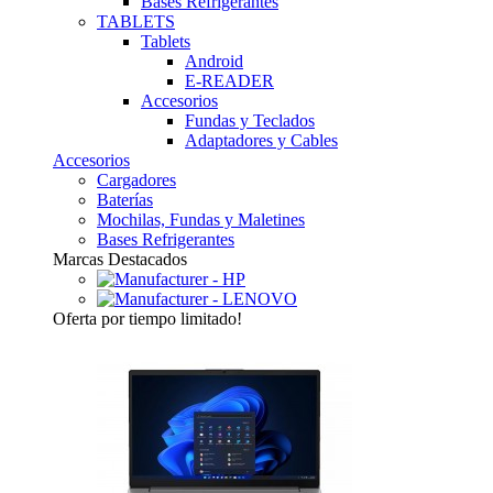
Bases Refrigerantes
TABLETS
Tablets
Android
E-READER
Accesorios
Fundas y Teclados
Adaptadores y Cables
Accesorios
Cargadores
Baterías
Mochilas, Fundas y Maletines
Bases Refrigerantes
Marcas Destacados
Oferta
por tiempo limitado!