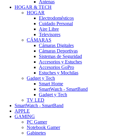
Antenas
HOGAR & TECH
HOGAR
Electrodomésticos
Cuidado Personal
Aire Libre
Televisores
CÁMARAS
Cámaras Digitales
Cámaras Deportivas
Sistemas de Seguridad
Accesorios y Estuches
Accesorios GoPro
Estuches y Mochilas
Gadget y Tech
Smart Home
SmartWatch - SmartBand
Gadget y Tech
TV LED
SmartWatch - SmartBand
APPLE
GAMING
PC Gamer
Notebook Gamer
Gabinetes