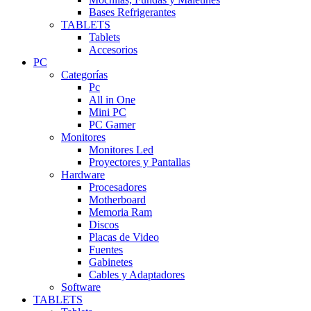
Bases Refrigerantes
TABLETS
Tablets
Accesorios
PC
Categorías
Pc
All in One
Mini PC
PC Gamer
Monitores
Monitores Led
Proyectores y Pantallas
Hardware
Procesadores
Motherboard
Memoria Ram
Discos
Placas de Video
Fuentes
Gabinetes
Cables y Adaptadores
Software
TABLETS