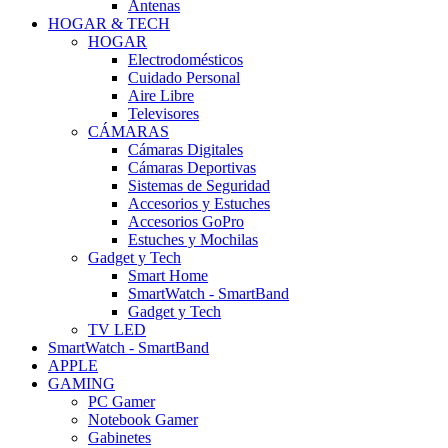
Antenas
HOGAR & TECH
HOGAR
Electrodomésticos
Cuidado Personal
Aire Libre
Televisores
CÁMARAS
Cámaras Digitales
Cámaras Deportivas
Sistemas de Seguridad
Accesorios y Estuches
Accesorios GoPro
Estuches y Mochilas
Gadget y Tech
Smart Home
SmartWatch - SmartBand
Gadget y Tech
TV LED
SmartWatch - SmartBand
APPLE
GAMING
PC Gamer
Notebook Gamer
Gabinetes