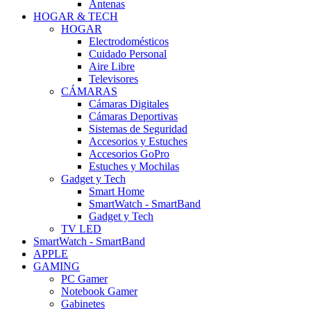
Antenas
HOGAR & TECH
HOGAR
Electrodomésticos
Cuidado Personal
Aire Libre
Televisores
CÁMARAS
Cámaras Digitales
Cámaras Deportivas
Sistemas de Seguridad
Accesorios y Estuches
Accesorios GoPro
Estuches y Mochilas
Gadget y Tech
Smart Home
SmartWatch - SmartBand
Gadget y Tech
TV LED
SmartWatch - SmartBand
APPLE
GAMING
PC Gamer
Notebook Gamer
Gabinetes