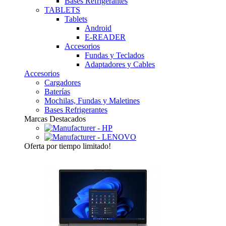
Bases Refrigerantes
TABLETS
Tablets
Android
E-READER
Accesorios
Fundas y Teclados
Adaptadores y Cables
Accesorios
Cargadores
Baterías
Mochilas, Fundas y Maletines
Bases Refrigerantes
Marcas Destacados
Oferta
por tiempo limitado!