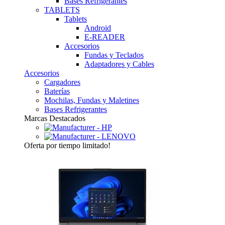
Bases Refrigerantes
TABLETS
Tablets
Android
E-READER
Accesorios
Fundas y Teclados
Adaptadores y Cables
Accesorios
Cargadores
Baterías
Mochilas, Fundas y Maletines
Bases Refrigerantes
Marcas Destacados
Oferta
por tiempo limitado!