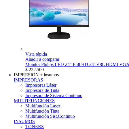
Vista rápida
Añadir a comparar
Monitor Philips LED 24" Full HD 241V8L HDMI VG
$ 222.500
IMPRESION
+ insumos
IMPRESORAS
Impresoras Láser
Impresora de Tinta
Impresora de Sistema Continuo
MULTIFUNCIONES
Multifunción Laser
Multifunción Tinta
Multifunción Sist.Continuo
INSUMOS
TONERS