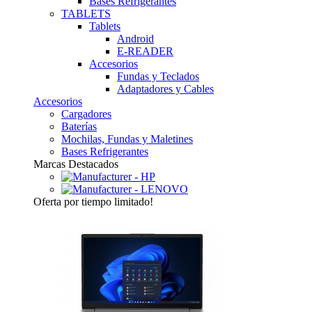
Bases Refrigerantes
TABLETS
Tablets
Android
E-READER
Accesorios
Fundas y Teclados
Adaptadores y Cables
Accesorios
Cargadores
Baterías
Mochilas, Fundas y Maletines
Bases Refrigerantes
Marcas Destacados
Oferta
por tiempo limitado!