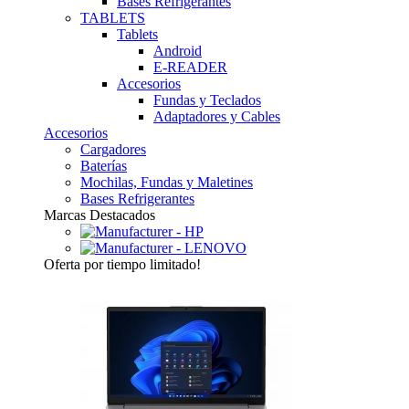
Bases Refrigerantes
TABLETS
Tablets
Android
E-READER
Accesorios
Fundas y Teclados
Adaptadores y Cables
Accesorios
Cargadores
Baterías
Mochilas, Fundas y Maletines
Bases Refrigerantes
Marcas Destacados
Oferta
por tiempo limitado!