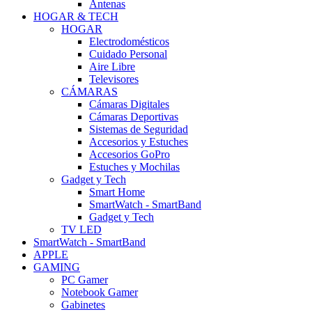
Antenas
HOGAR & TECH
HOGAR
Electrodomésticos
Cuidado Personal
Aire Libre
Televisores
CÁMARAS
Cámaras Digitales
Cámaras Deportivas
Sistemas de Seguridad
Accesorios y Estuches
Accesorios GoPro
Estuches y Mochilas
Gadget y Tech
Smart Home
SmartWatch - SmartBand
Gadget y Tech
TV LED
SmartWatch - SmartBand
APPLE
GAMING
PC Gamer
Notebook Gamer
Gabinetes