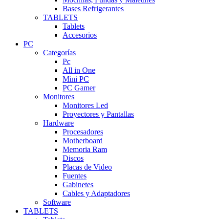
Bases Refrigerantes
TABLETS
Tablets
Accesorios
PC
Categorías
Pc
All in One
Mini PC
PC Gamer
Monitores
Monitores Led
Proyectores y Pantallas
Hardware
Procesadores
Motherboard
Memoria Ram
Discos
Placas de Video
Fuentes
Gabinetes
Cables y Adaptadores
Software
TABLETS