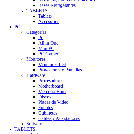
Bases Refrigerantes
TABLETS
Tablets
Accesorios
PC
Categorías
Pc
All in One
Mini PC
PC Gamer
Monitores
Monitores Led
Proyectores y Pantallas
Hardware
Procesadores
Motherboard
Memoria Ram
Discos
Placas de Video
Fuentes
Gabinetes
Cables y Adaptadores
Software
TABLETS