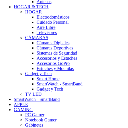
Antenas
HOGAR & TECH
HOGAR
Electrodomésticos
Cuidado Personal
Aire Libre
Televisores
CÁMARAS
Cámaras Digitales
Cámaras Deportivas
Sistemas de Seguridad
Accesorios y Estuches
Accesorios GoPro
Estuches y Mochilas
Gadget y Tech
Smart Home
SmartWatch - SmartBand
Gadget y Tech
TV LED
SmartWatch - SmartBand
APPLE
GAMING
PC Gamer
Notebook Gamer
Gabinetes