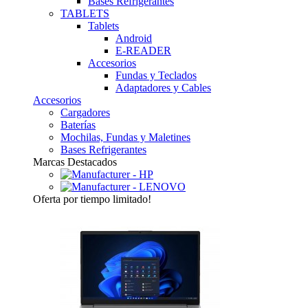
Bases Refrigerantes
TABLETS
Tablets
Android
E-READER
Accesorios
Fundas y Teclados
Adaptadores y Cables
Accesorios
Cargadores
Baterías
Mochilas, Fundas y Maletines
Bases Refrigerantes
Marcas Destacados
Oferta
por tiempo limitado!