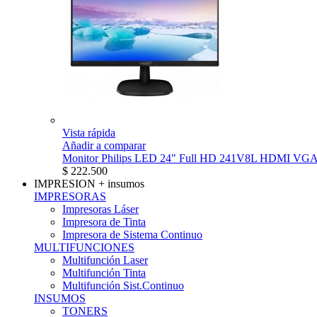
Vista rápida
Añadir a comparar
Monitor Philips LED 24" Full HD 241V8L HDMI VG
$ 222.500
IMPRESION
+ insumos
IMPRESORAS
Impresoras Láser
Impresora de Tinta
Impresora de Sistema Continuo
MULTIFUNCIONES
Multifunción Laser
Multifunción Tinta
Multifunción Sist.Continuo
INSUMOS
TONERS