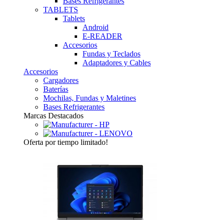
Bases Refrigerantes
TABLETS
Tablets
Android
E-READER
Accesorios
Fundas y Teclados
Adaptadores y Cables
Accesorios
Cargadores
Baterías
Mochilas, Fundas y Maletines
Bases Refrigerantes
Marcas Destacados
Oferta
por tiempo limitado!