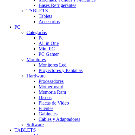
Bases Refrigerantes
TABLETS
Tablets
Accesorios
PC
Categorías
Pc
All in One
Mini PC
PC Gamer
Monitores
Monitores Led
Proyectores y Pantallas
Hardware
Procesadores
Motherboard
Memoria Ram
Discos
Placas de Video
Fuentes
Gabinetes
Cables y Adaptadores
Software
TABLETS