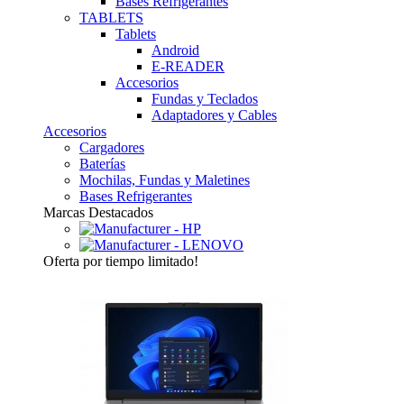
Bases Refrigerantes
TABLETS
Tablets
Android
E-READER
Accesorios
Fundas y Teclados
Adaptadores y Cables
Accesorios
Cargadores
Baterías
Mochilas, Fundas y Maletines
Bases Refrigerantes
Marcas Destacados
Oferta
por tiempo limitado!