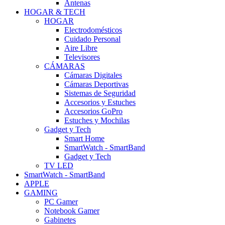
Antenas
HOGAR & TECH
HOGAR
Electrodomésticos
Cuidado Personal
Aire Libre
Televisores
CÁMARAS
Cámaras Digitales
Cámaras Deportivas
Sistemas de Seguridad
Accesorios y Estuches
Accesorios GoPro
Estuches y Mochilas
Gadget y Tech
Smart Home
SmartWatch - SmartBand
Gadget y Tech
TV LED
SmartWatch - SmartBand
APPLE
GAMING
PC Gamer
Notebook Gamer
Gabinetes