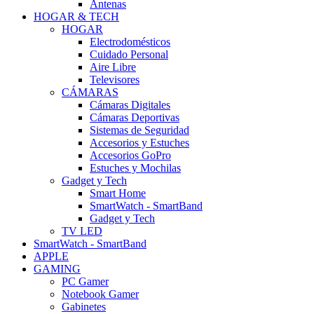
Antenas
HOGAR & TECH
HOGAR
Electrodomésticos
Cuidado Personal
Aire Libre
Televisores
CÁMARAS
Cámaras Digitales
Cámaras Deportivas
Sistemas de Seguridad
Accesorios y Estuches
Accesorios GoPro
Estuches y Mochilas
Gadget y Tech
Smart Home
SmartWatch - SmartBand
Gadget y Tech
TV LED
SmartWatch - SmartBand
APPLE
GAMING
PC Gamer
Notebook Gamer
Gabinetes