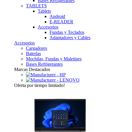
Bases Refrigerantes
TABLETS
Tablets
Android
E-READER
Accesorios
Fundas y Teclados
Adaptadores y Cables
Accesorios
Cargadores
Baterías
Mochilas, Fundas y Maletines
Bases Refrigerantes
Marcas Destacados
Oferta
por tiempo limitado!