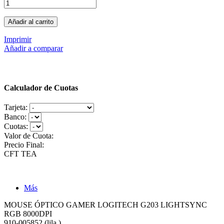
Añadir al carrito
Imprimir
Añadir a comparar
Calculador de Cuotas
Tarjeta:
Banco:
Cuotas:
Valor de Cuota:
Precio Final:
CFT
TEA
Más
MOUSE ÓPTICO GAMER LOGITECH G203 LIGHTSYNC
RGB 8000DPI
910-005852 (lila )