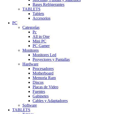
Bases Refrigerantes
TABLETS
Tablets
Accesorios
PC
Categorías
Pc
All in One
Mini PC
PC Gamer
Monitores
Monitores Led
Proyectores y Pantallas
Hardware
Procesadores
Motherboard
Memoria Ram
Discos
Placas de Video
Fuentes
Gabinetes
Cables y Adaptadores
Software
TABLETS