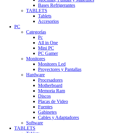
Bases Refrigerantes
TABLETS
Tablets
Accesorios
PC
Categorías
Pc
All in One
Mini PC
PC Gamer
Monitores
Monitores Led
Proyectores y Pantallas
Hardware
Procesadores
Motherboard
Memoria Ram
Discos
Placas de Video
Fuentes
Gabinetes
Cables y Adaptadores
Software
TABLETS