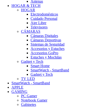
Antenas
HOGAR & TECH
HOGAR
Electrodomésticos
Cuidado Personal
Aire Libre
Televisores
CÁMARAS
Cámaras Digitales
Cámaras Deportivas
Sistemas de Seguridad
Accesorios y Estuches
Accesorios GoPro
Estuches y Mochilas
Gadget y Tech
Smart Home
SmartWatch - SmartBand
Gadget y Tech
TV LED
SmartWatch - SmartBand
APPLE
GAMING
PC Gamer
Notebook Gamer
Gabinetes