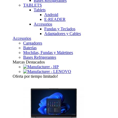
Bases Refrigerantes
TABLETS
Tablets
Android
E-READER
Accesorios
Fundas y Teclados
Adaptadores y Cables
Accesorios
Cargadores
Baterías
Mochilas, Fundas y Maletines
Bases Refrigerantes
Marcas Destacados
Oferta
por tiempo limitado!