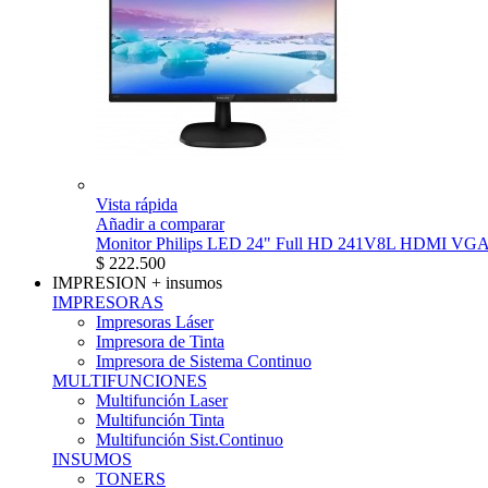
Vista rápida
Añadir a comparar
Monitor Philips LED 24" Full HD 241V8L HDMI VG
$ 222.500
IMPRESION
+ insumos
IMPRESORAS
Impresoras Láser
Impresora de Tinta
Impresora de Sistema Continuo
MULTIFUNCIONES
Multifunción Laser
Multifunción Tinta
Multifunción Sist.Continuo
INSUMOS
TONERS