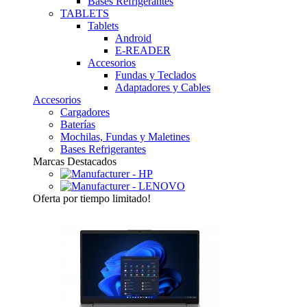
Bases Refrigerantes
TABLETS
Tablets
Android
E-READER
Accesorios
Fundas y Teclados
Adaptadores y Cables
Accesorios
Cargadores
Baterías
Mochilas, Fundas y Maletines
Bases Refrigerantes
Marcas Destacados
Oferta
por tiempo limitado!