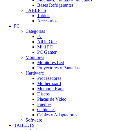
Bases Refrigerantes
TABLETS
Tablets
Accesorios
PC
Categorías
Pc
All in One
Mini PC
PC Gamer
Monitores
Monitores Led
Proyectores y Pantallas
Hardware
Procesadores
Motherboard
Memoria Ram
Discos
Placas de Video
Fuentes
Gabinetes
Cables y Adaptadores
Software
TABLETS