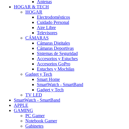
Antenas
HOGAR & TECH
HOGAR
Electrodomésticos
Cuidado Personal
Aire Libre
Televisores
CÁMARAS
Cámaras Digitales
Cámaras Deportivas
Sistemas de Seguridad
Accesorios y Estuches
Accesorios GoPro
Estuches y Mochilas
Gadget y Tech
Smart Home
SmartWatch - SmartBand
Gadget y Tech
TV LED
SmartWatch - SmartBand
APPLE
GAMING
PC Gamer
Notebook Gamer
Gabinetes