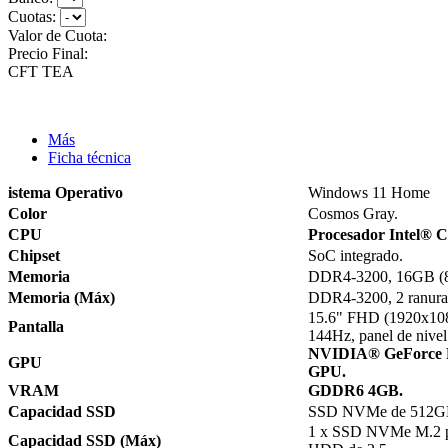
Cuotas:
Valor de Cuota:
Precio Final:
CFT
TEA
Más
Ficha técnica
istema Operativo
Windows 11 Home
Color
Cosmos Gray.
CPU
Procesador Intel® 
Chipset
SoC integrado.
Memoria
DDR4-3200, 16GB (
Memoria (Máx)
DDR4-3200, 2 ranura
15.6" FHD (1920x108
Pantalla
144Hz, panel de nivel
NVIDIA® GeForce 
GPU
GPU.
VRAM
GDDR6 4GB.
Capacidad SSD
SSD NVMe de 512G
1 x SSD NVMe M.2 p
Capacidad SSD (Máx)