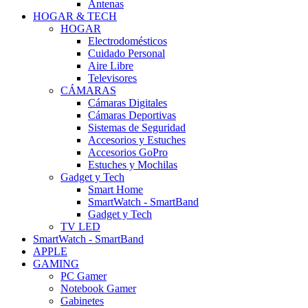
Antenas
HOGAR & TECH
HOGAR
Electrodomésticos
Cuidado Personal
Aire Libre
Televisores
CÁMARAS
Cámaras Digitales
Cámaras Deportivas
Sistemas de Seguridad
Accesorios y Estuches
Accesorios GoPro
Estuches y Mochilas
Gadget y Tech
Smart Home
SmartWatch - SmartBand
Gadget y Tech
TV LED
SmartWatch - SmartBand
APPLE
GAMING
PC Gamer
Notebook Gamer
Gabinetes