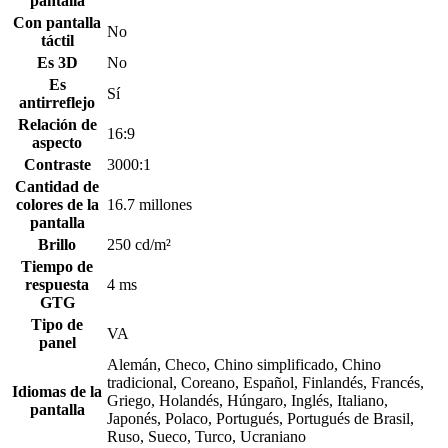
pantalla
Con pantalla
No
táctil
Es 3D
No
Es
Sí
antirreflejo
Relación de
16:9
aspecto
Contraste
3000:1
Cantidad de
colores de la
16.7 millones
pantalla
Brillo
250 cd/m²
Tiempo de
respuesta
4 ms
GTG
Tipo de
VA
panel
Alemán, Checo, Chino simplificado, Chino
tradicional, Coreano, Español, Finlandés, Francés,
Idiomas de la
Griego, Holandés, Húngaro, Inglés, Italiano,
pantalla
Japonés, Polaco, Portugués, Portugués de Brasil,
Ruso, Sueco, Turco, Ucraniano