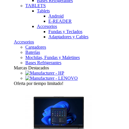
Bases Refrigerantes
TABLETS
Tablets
Android
E-READER
Accesorios
Fundas y Teclados
Adaptadores y Cables
Accesorios
Cargadores
Baterías
Mochilas, Fundas y Maletines
Bases Refrigerantes
Marcas Destacados
Oferta
por tiempo limitado!