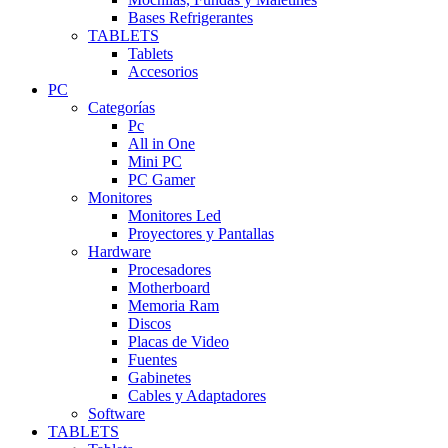
Bases Refrigerantes
TABLETS
Tablets
Accesorios
PC
Categorías
Pc
All in One
Mini PC
PC Gamer
Monitores
Monitores Led
Proyectores y Pantallas
Hardware
Procesadores
Motherboard
Memoria Ram
Discos
Placas de Video
Fuentes
Gabinetes
Cables y Adaptadores
Software
TABLETS