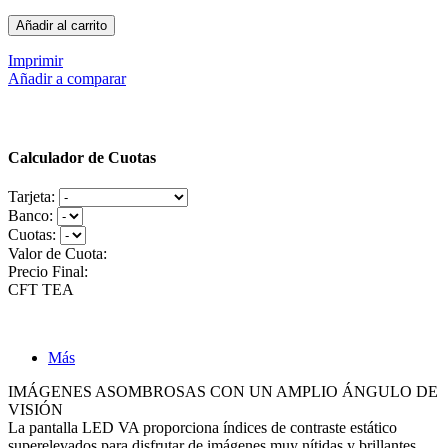
Añadir al carrito
Imprimir
Añadir a comparar
Calculador de Cuotas
Tarjeta:
Banco:
Cuotas:
Valor de Cuota:
Precio Final:
CFT
TEA
Más
IMÁGENES ASOMBROSAS CON UN AMPLIO ÁNGULO DE
VISIÓN
La pantalla LED VA proporciona índices de contraste estático
superelevados para disfrutar de imágenes muy nítidas y brillantes,