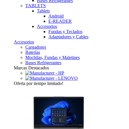
Bases Refrigerantes
TABLETS
Tablets
Android
E-READER
Accesorios
Fundas y Teclados
Adaptadores y Cables
Accesorios
Cargadores
Baterías
Mochilas, Fundas y Maletines
Bases Refrigerantes
Marcas Destacados
Oferta
por tiempo limitado!