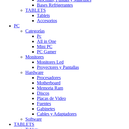
Bases Refrigerantes
TABLETS
Tablets
Accesorios
PC
Categorías
Pc
All in One
Mini PC
PC Gamer
Monitores
Monitores Led
Proyectores y Pantallas
Hardware
Procesadores
Motherboard
Memoria Ram
Discos
Placas de Video
Fuentes
Gabinetes
Cables y Adaptadores
Software
TABLETS