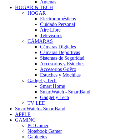
Antenas
HOGAR & TECH
HOGAR
Electrodomésticos
Cuidado Personal
Aire Libre
Televisores
CÁMARAS
Cámaras Digitales
Cámaras Deportivas
Sistemas de Seguridad
Accesorios y Estuches
Accesorios GoPro
Estuches y Mochilas
Gadget y Tech
Smart Home
SmartWatch - SmartBand
Gadget y Tech
TV LED
SmartWatch - SmartBand
APPLE
GAMING
PC Gamer
Notebook Gamer
Gabinetes