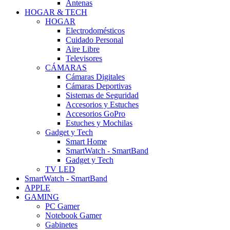
Antenas
HOGAR & TECH
HOGAR
Electrodomésticos
Cuidado Personal
Aire Libre
Televisores
CÁMARAS
Cámaras Digitales
Cámaras Deportivas
Sistemas de Seguridad
Accesorios y Estuches
Accesorios GoPro
Estuches y Mochilas
Gadget y Tech
Smart Home
SmartWatch - SmartBand
Gadget y Tech
TV LED
SmartWatch - SmartBand
APPLE
GAMING
PC Gamer
Notebook Gamer
Gabinetes