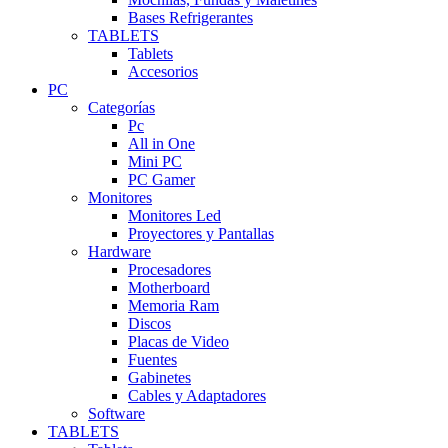
Bases Refrigerantes
TABLETS
Tablets
Accesorios
PC
Categorías
Pc
All in One
Mini PC
PC Gamer
Monitores
Monitores Led
Proyectores y Pantallas
Hardware
Procesadores
Motherboard
Memoria Ram
Discos
Placas de Video
Fuentes
Gabinetes
Cables y Adaptadores
Software
TABLETS