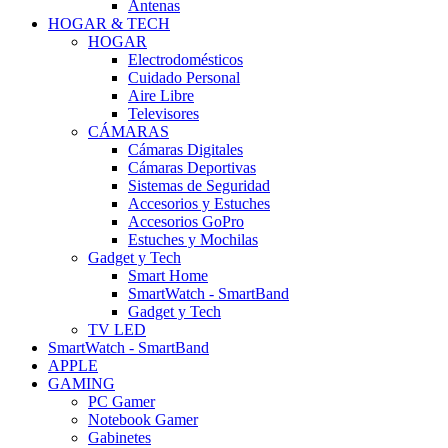
Antenas
HOGAR & TECH
HOGAR
Electrodomésticos
Cuidado Personal
Aire Libre
Televisores
CÁMARAS
Cámaras Digitales
Cámaras Deportivas
Sistemas de Seguridad
Accesorios y Estuches
Accesorios GoPro
Estuches y Mochilas
Gadget y Tech
Smart Home
SmartWatch - SmartBand
Gadget y Tech
TV LED
SmartWatch - SmartBand
APPLE
GAMING
PC Gamer
Notebook Gamer
Gabinetes