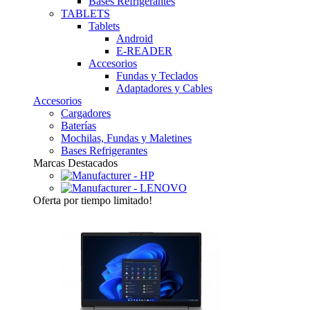
Bases Refrigerantes
TABLETS
Tablets
Android
E-READER
Accesorios
Fundas y Teclados
Adaptadores y Cables
Accesorios
Cargadores
Baterías
Mochilas, Fundas y Maletines
Bases Refrigerantes
Marcas Destacados
Oferta
por tiempo limitado!