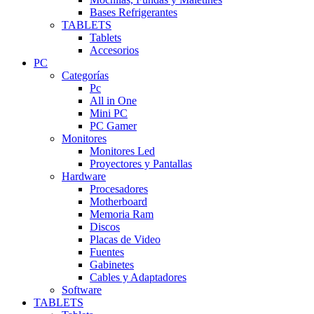
Bases Refrigerantes
TABLETS
Tablets
Accesorios
PC
Categorías
Pc
All in One
Mini PC
PC Gamer
Monitores
Monitores Led
Proyectores y Pantallas
Hardware
Procesadores
Motherboard
Memoria Ram
Discos
Placas de Video
Fuentes
Gabinetes
Cables y Adaptadores
Software
TABLETS