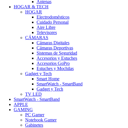
Antenas
HOGAR & TECH
HOGAR
Electrodomésticos
Cuidado Personal
Aire Libre
Televisores
CÁMARAS
Cámaras Digitales
Cámaras Deportivas
Sistemas de Seguridad
Accesorios y Estuches
Accesorios GoPro
Estuches y Mochilas
Gadget y Tech
Smart Home
SmartWatch - SmartBand
Gadget y Tech
TV LED
SmartWatch - SmartBand
APPLE
GAMING
PC Gamer
Notebook Gamer
Gabinetes