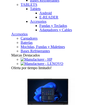
Bases Refrigerantes
TABLETS
Tablets
Android
E-READER
Accesorios
Fundas y Teclados
Adaptadores y Cables
Accesorios
Cargadores
Baterías
Mochilas, Fundas y Maletines
Bases Refrigerantes
Marcas Destacados
Oferta
por tiempo limitado!