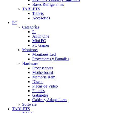
Bases Refrigerantes
TABLETS
Tablets
Accesorios
PC
Categorías
Pc
All in One
Mini PC
PC Gamer
Monitores
Monitores Led
Proyectores y Pantallas
Hardware
Procesadores
Motherboard
Memoria Ram
Discos
Placas de Video
Fuentes
Gabinetes
Cables y Adaptadores
Software
TABLETS