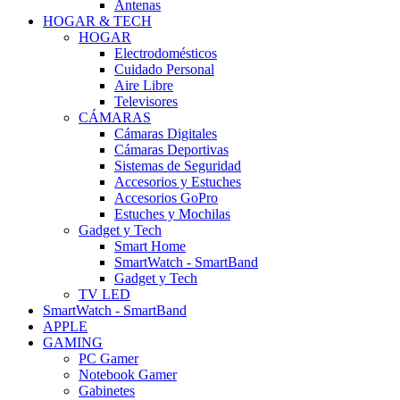
Antenas
HOGAR & TECH
HOGAR
Electrodomésticos
Cuidado Personal
Aire Libre
Televisores
CÁMARAS
Cámaras Digitales
Cámaras Deportivas
Sistemas de Seguridad
Accesorios y Estuches
Accesorios GoPro
Estuches y Mochilas
Gadget y Tech
Smart Home
SmartWatch - SmartBand
Gadget y Tech
TV LED
SmartWatch - SmartBand
APPLE
GAMING
PC Gamer
Notebook Gamer
Gabinetes