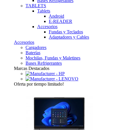
Bases Refrigerantes
TABLETS
Tablets
Android
E-READER
Accesorios
Fundas y Teclados
Adaptadores y Cables
Accesorios
Cargadores
Baterías
Mochilas, Fundas y Maletines
Bases Refrigerantes
Marcas Destacados
Oferta
por tiempo limitado!