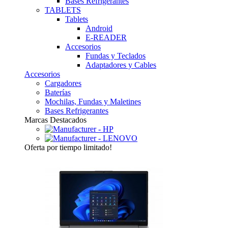
Bases Refrigerantes
TABLETS
Tablets
Android
E-READER
Accesorios
Fundas y Teclados
Adaptadores y Cables
Accesorios
Cargadores
Baterías
Mochilas, Fundas y Maletines
Bases Refrigerantes
Marcas Destacados
Oferta
por tiempo limitado!