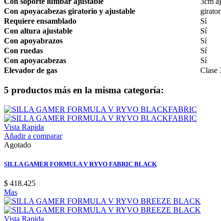
Con soporte lumbar ajustable
3cm aj
Con apoyacabezas giratorio y ajustable
girato
Requiere ensamblado
Sí
Con altura ajustable
Sí
Con apoyabrazos
Sí
Con ruedas
Sí
Con apoyacabezas
Sí
Elevador de gas
Clase 
5 productos más en la misma categoría:
Vista Rapida
Añadir a comparar
Agotado
SILLA GAMER FORMULA V RYVO FABRIC BLACK
$ 418.425
Mas
Vista Rapida