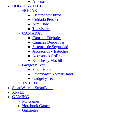
Antenas
HOGAR & TECH
HOGAR
Electrodomésticos
Cuidado Personal
Aire Libre
Televisores
CÁMARAS
Cámaras Digitales
Cámaras Deportivas
Sistemas de Seguridad
Accesorios y Estuches
Accesorios GoPro
Estuches y Mochilas
Gadget y Tech
Smart Home
SmartWatch - SmartBand
Gadget y Tech
TV LED
SmartWatch - SmartBand
APPLE
GAMING
PC Gamer
Notebook Gamer
Gabinetes