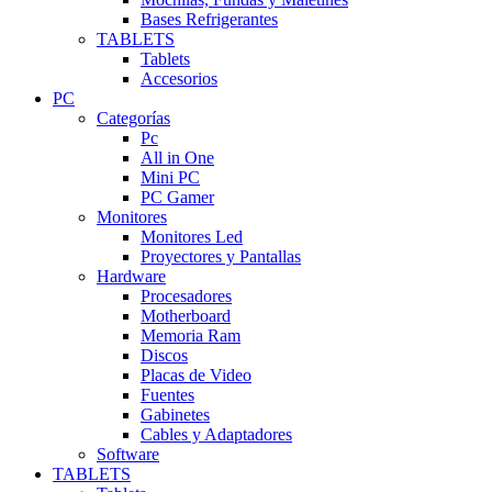
Bases Refrigerantes
TABLETS
Tablets
Accesorios
PC
Categorías
Pc
All in One
Mini PC
PC Gamer
Monitores
Monitores Led
Proyectores y Pantallas
Hardware
Procesadores
Motherboard
Memoria Ram
Discos
Placas de Video
Fuentes
Gabinetes
Cables y Adaptadores
Software
TABLETS