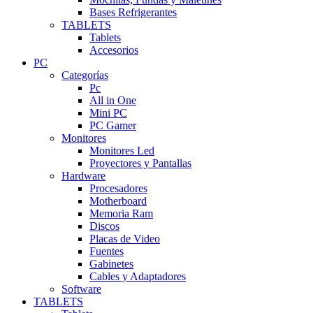
Bases Refrigerantes
TABLETS
Tablets
Accesorios
PC
Categorías
Pc
All in One
Mini PC
PC Gamer
Monitores
Monitores Led
Proyectores y Pantallas
Hardware
Procesadores
Motherboard
Memoria Ram
Discos
Placas de Video
Fuentes
Gabinetes
Cables y Adaptadores
Software
TABLETS