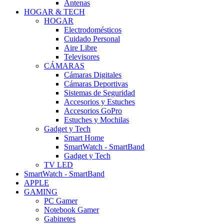
Antenas
HOGAR & TECH
HOGAR
Electrodomésticos
Cuidado Personal
Aire Libre
Televisores
CÁMARAS
Cámaras Digitales
Cámaras Deportivas
Sistemas de Seguridad
Accesorios y Estuches
Accesorios GoPro
Estuches y Mochilas
Gadget y Tech
Smart Home
SmartWatch - SmartBand
Gadget y Tech
TV LED
SmartWatch - SmartBand
APPLE
GAMING
PC Gamer
Notebook Gamer
Gabinetes