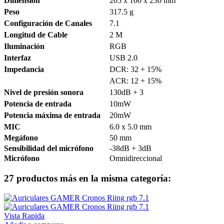
Dimensión
205 x 100 x 230 mm
Peso
317.5 g
Configuración de Canales
7.1
Longitud de Cable
2 M
Iluminación
RGB
Interfaz
USB 2.0
Impedancia
DCR: 32 + 15%
ACR: 12 + 15%
Nivel de presión sonora
130dB + 3
Potencia de entrada
10mW
Potencia máxima de entrada
20mW
MIC
6.0 x 5.0 mm
Megáfono
50 mm
Sensibilidad del micrófono
-38dB + 3dB
Micrófono
Omnidireccional
27 productos más en la misma categoría:
Vista Rapida