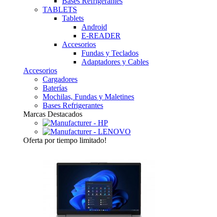
Bases Refrigerantes
TABLETS
Tablets
Android
E-READER
Accesorios
Fundas y Teclados
Adaptadores y Cables
Accesorios
Cargadores
Baterías
Mochilas, Fundas y Maletines
Bases Refrigerantes
Marcas Destacados
Oferta
por tiempo limitado!