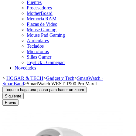
Fuentes
Procesadores
MotherBoard
Memoria RAM
Placas de Video
Mouse Gaming
Mouse Pad Gaming
Auriculares
Teclados
Microfonos
Sillas Gamer
Joystick - Gamepad
Novedades
>
HOGAR & TECH
>
Gadget y Tech
>
SmartWatch -
SmartBand
>
SmartWatch WEST T900 Pro Max L
Toque o haga una pausa para hacer un zoom
Siguiente
Previo