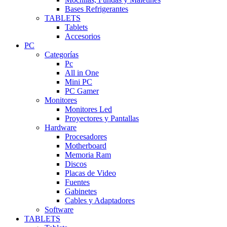
Bases Refrigerantes
TABLETS
Tablets
Accesorios
PC
Categorías
Pc
All in One
Mini PC
PC Gamer
Monitores
Monitores Led
Proyectores y Pantallas
Hardware
Procesadores
Motherboard
Memoria Ram
Discos
Placas de Video
Fuentes
Gabinetes
Cables y Adaptadores
Software
TABLETS