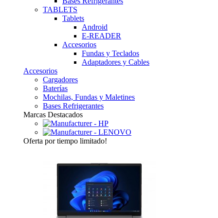
Bases Refrigerantes
TABLETS
Tablets
Android
E-READER
Accesorios
Fundas y Teclados
Adaptadores y Cables
Accesorios
Cargadores
Baterías
Mochilas, Fundas y Maletines
Bases Refrigerantes
Marcas Destacados
Oferta
por tiempo limitado!