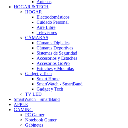
Antenas
HOGAR & TECH
HOGAR
Electrodomésticos
Cuidado Personal
Aire Libre
Televisores
CÁMARAS
Cámaras Digitales
Cámaras Deportivas
Sistemas de Seguridad
Accesorios y Estuches
Accesorios GoPro
Estuches y Mochilas
Gadget y Tech
Smart Home
SmartWatch - SmartBand
Gadget y Tech
TV LED
SmartWatch - SmartBand
APPLE
GAMING
PC Gamer
Notebook Gamer
Gabinetes