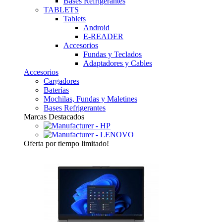
Bases Refrigerantes
TABLETS
Tablets
Android
E-READER
Accesorios
Fundas y Teclados
Adaptadores y Cables
Accesorios
Cargadores
Baterías
Mochilas, Fundas y Maletines
Bases Refrigerantes
Marcas Destacados
Oferta
por tiempo limitado!