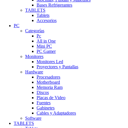
Bases Refrigerantes
TABLETS
Tablets
Accesorios
PC
Categorías
Pc
All in One
Mini PC
PC Gamer
Monitores
Monitores Led
Proyectores y Pantallas
Hardware
Procesadores
Motherboard
Memoria Ram
Discos
Placas de Video
Fuentes
Gabinetes
Cables y Adaptadores
Software
TABLETS