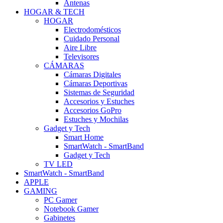
Antenas
HOGAR & TECH
HOGAR
Electrodomésticos
Cuidado Personal
Aire Libre
Televisores
CÁMARAS
Cámaras Digitales
Cámaras Deportivas
Sistemas de Seguridad
Accesorios y Estuches
Accesorios GoPro
Estuches y Mochilas
Gadget y Tech
Smart Home
SmartWatch - SmartBand
Gadget y Tech
TV LED
SmartWatch - SmartBand
APPLE
GAMING
PC Gamer
Notebook Gamer
Gabinetes