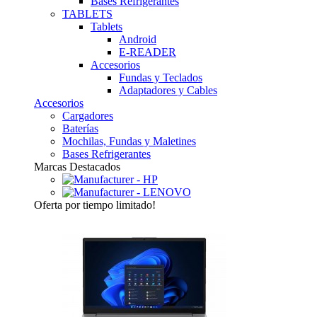
Bases Refrigerantes
TABLETS
Tablets
Android
E-READER
Accesorios
Fundas y Teclados
Adaptadores y Cables
Accesorios
Cargadores
Baterías
Mochilas, Fundas y Maletines
Bases Refrigerantes
Marcas Destacados
Oferta
por tiempo limitado!