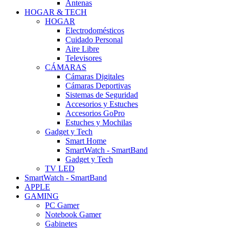
Antenas
HOGAR & TECH
HOGAR
Electrodomésticos
Cuidado Personal
Aire Libre
Televisores
CÁMARAS
Cámaras Digitales
Cámaras Deportivas
Sistemas de Seguridad
Accesorios y Estuches
Accesorios GoPro
Estuches y Mochilas
Gadget y Tech
Smart Home
SmartWatch - SmartBand
Gadget y Tech
TV LED
SmartWatch - SmartBand
APPLE
GAMING
PC Gamer
Notebook Gamer
Gabinetes