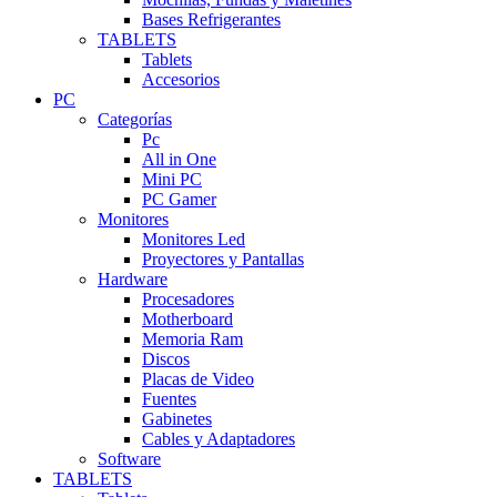
Bases Refrigerantes
TABLETS
Tablets
Accesorios
PC
Categorías
Pc
All in One
Mini PC
PC Gamer
Monitores
Monitores Led
Proyectores y Pantallas
Hardware
Procesadores
Motherboard
Memoria Ram
Discos
Placas de Video
Fuentes
Gabinetes
Cables y Adaptadores
Software
TABLETS