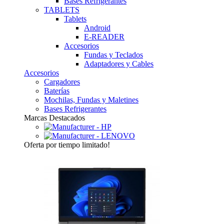
Bases Refrigerantes
TABLETS
Tablets
Android
E-READER
Accesorios
Fundas y Teclados
Adaptadores y Cables
Accesorios
Cargadores
Baterías
Mochilas, Fundas y Maletines
Bases Refrigerantes
Marcas Destacados
Oferta
por tiempo limitado!