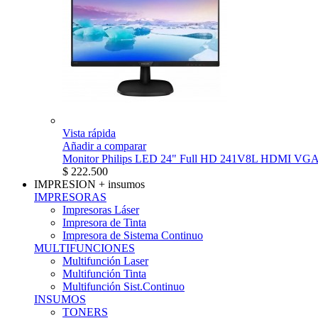
Vista rápida
Añadir a comparar
Monitor Philips LED 24" Full HD 241V8L HDMI VG
$ 222.500
IMPRESION
+ insumos
IMPRESORAS
Impresoras Láser
Impresora de Tinta
Impresora de Sistema Continuo
MULTIFUNCIONES
Multifunción Laser
Multifunción Tinta
Multifunción Sist.Continuo
INSUMOS
TONERS