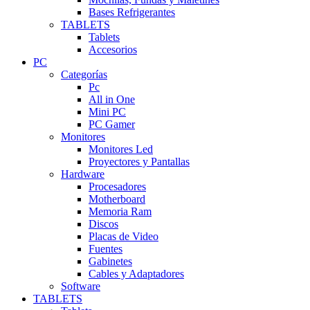
Bases Refrigerantes
TABLETS
Tablets
Accesorios
PC
Categorías
Pc
All in One
Mini PC
PC Gamer
Monitores
Monitores Led
Proyectores y Pantallas
Hardware
Procesadores
Motherboard
Memoria Ram
Discos
Placas de Video
Fuentes
Gabinetes
Cables y Adaptadores
Software
TABLETS