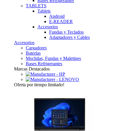
Bases Refrigerantes
TABLETS
Tablets
Android
E-READER
Accesorios
Fundas y Teclados
Adaptadores y Cables
Accesorios
Cargadores
Baterías
Mochilas, Fundas y Maletines
Bases Refrigerantes
Marcas Destacados
Oferta
por tiempo limitado!