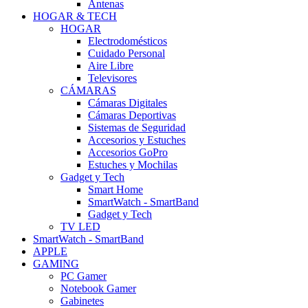
Antenas
HOGAR & TECH
HOGAR
Electrodomésticos
Cuidado Personal
Aire Libre
Televisores
CÁMARAS
Cámaras Digitales
Cámaras Deportivas
Sistemas de Seguridad
Accesorios y Estuches
Accesorios GoPro
Estuches y Mochilas
Gadget y Tech
Smart Home
SmartWatch - SmartBand
Gadget y Tech
TV LED
SmartWatch - SmartBand
APPLE
GAMING
PC Gamer
Notebook Gamer
Gabinetes