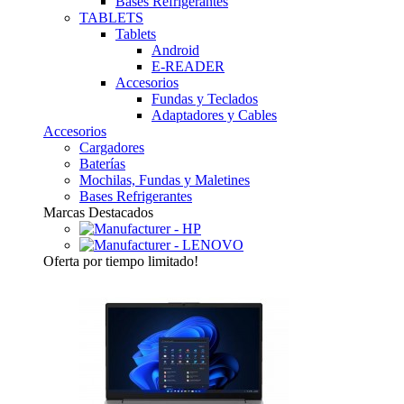
Bases Refrigerantes
TABLETS
Tablets
Android
E-READER
Accesorios
Fundas y Teclados
Adaptadores y Cables
Accesorios
Cargadores
Baterías
Mochilas, Fundas y Maletines
Bases Refrigerantes
Marcas Destacados
Oferta
por tiempo limitado!