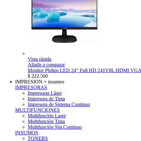
Vista rápida
Añadir a comparar
Monitor Philips LED 24" Full HD 241V8L HDMI VG
$ 222.500
IMPRESION
+ insumos
IMPRESORAS
Impresoras Láser
Impresora de Tinta
Impresora de Sistema Continuo
MULTIFUNCIONES
Multifunción Laser
Multifunción Tinta
Multifunción Sist.Continuo
INSUMOS
TONERS