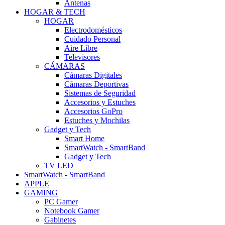
Antenas
HOGAR & TECH
HOGAR
Electrodomésticos
Cuidado Personal
Aire Libre
Televisores
CÁMARAS
Cámaras Digitales
Cámaras Deportivas
Sistemas de Seguridad
Accesorios y Estuches
Accesorios GoPro
Estuches y Mochilas
Gadget y Tech
Smart Home
SmartWatch - SmartBand
Gadget y Tech
TV LED
SmartWatch - SmartBand
APPLE
GAMING
PC Gamer
Notebook Gamer
Gabinetes