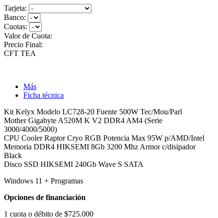
Tarjeta:
Banco:
Cuotas:
Valor de Cuota:
Precio Final:
CFT
TEA
Más
Ficha técnica
Kit Kelyx Modelo LC728-20 Fuente 500W Tec/Mou/Parl
Mother Gigabyte A520M K V2 DDR4 AM4 (Serie
3000/4000/5000)
CPU Cooler Raptor Cryo RGB Potencia Max 95W p/AMD/Intel
Memoria DDR4 HIKSEMI 8Gb 3200 Mhz Armor c/disipador
Black
Disco SSD HIKSEMI 240Gb Wave S SATA
Windows 11 + Programas
Opciones de financiación
1 cuota o débito de $725.000