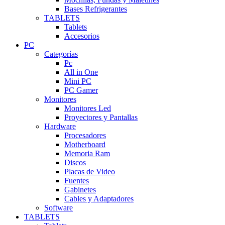
Bases Refrigerantes
TABLETS
Tablets
Accesorios
PC
Categorías
Pc
All in One
Mini PC
PC Gamer
Monitores
Monitores Led
Proyectores y Pantallas
Hardware
Procesadores
Motherboard
Memoria Ram
Discos
Placas de Video
Fuentes
Gabinetes
Cables y Adaptadores
Software
TABLETS