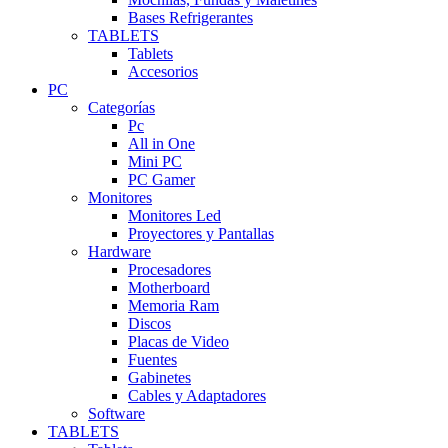
Bases Refrigerantes
TABLETS
Tablets
Accesorios
PC
Categorías
Pc
All in One
Mini PC
PC Gamer
Monitores
Monitores Led
Proyectores y Pantallas
Hardware
Procesadores
Motherboard
Memoria Ram
Discos
Placas de Video
Fuentes
Gabinetes
Cables y Adaptadores
Software
TABLETS