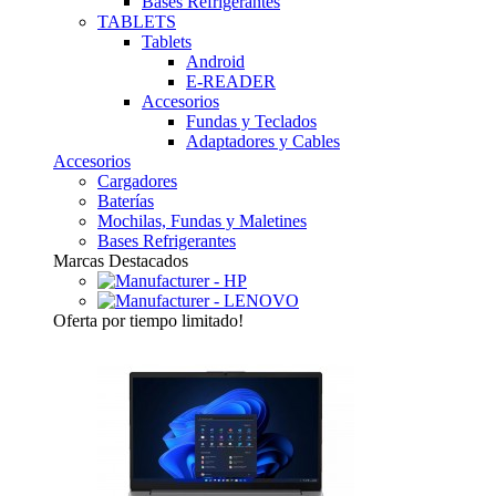
Bases Refrigerantes
TABLETS
Tablets
Android
E-READER
Accesorios
Fundas y Teclados
Adaptadores y Cables
Accesorios
Cargadores
Baterías
Mochilas, Fundas y Maletines
Bases Refrigerantes
Marcas Destacados
Oferta
por tiempo limitado!