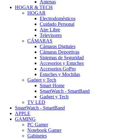
Antenas
HOGAR & TECH
HOGAR
Electrodomésticos
Cuidado Personal
Aire Libre
Televisores
CÁMARAS
Cámaras Digitales
Cámaras Deportivas
Sistemas de Seguridad
Accesorios y Estuches
Accesorios GoPro
Estuches y Mochilas
Gadget y Tech
Smart Home
SmartWatch - SmartBand
Gadget y Tech
TV LED
SmartWatch - SmartBand
APPLE
GAMING
PC Gamer
Notebook Gamer
Gabinetes