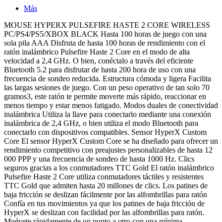
Más
MOUSE HYPERX PULSEFIRE HASTE 2 CORE WIRELESS
PC/PS4/PS5/XBOX BLACK Hasta 100 horas de juego con una
sola pila AAA Disfruta de hasta 100 horas de rendimiento con el
ratón inalámbrico Pulsefire Haste 2 Core en el modo de alta
velocidad a 2,4 GHz. O bien, conéctalo a través del eficiente
Bluetooth 5.2 para disfrutar de hasta 200 hora de uso con una
frecuencia de sondeo reducida. Estructura cómoda y ligera Facilita
las largas sesiones de juego. Con un peso operativo de tan solo 70
gramos3, este ratón te permite moverte más rápido, reaccionar en
menos tiempo y estar menos fatigado. Modos duales de conectividad
inalámbrica Utiliza la llave para conectarlo mediante una conexión
inalámbrica de 2,4 GHz, o bien utiliza el modo Bluetooth para
conectarlo con dispositivos compatibles. Sensor HyperX Custom
Core El sensor HyperX Custom Core se ha diseñado para ofrecer un
rendimiento competitivo con preajustes personalizables de hasta 12
000 PPP y una frecuencia de sondeo de hasta 1000 Hz. Clics
seguros gracias a los conmutadores TTC Gold El ratón inalámbrico
Pulsefire Haste 2 Core utiliza conmutadores táctiles y resistentes
TTC Gold que admiten hasta 20 millones de clics. Los patines de
baja fricción se deslizan fácilmente por las alfombrillas para ratón
Confía en tus movimientos ya que los patines de baja fricción de
HyperX se deslizan con facilidad por las alfombrillas para ratón.
Muévete rápidamente de un punto a otro con una mínima