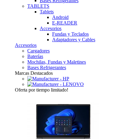
Bases Refrigerantes
TABLETS
Tablets
Android
E-READER
Accesorios
Fundas y Teclados
Adaptadores y Cables
Accesorios
Cargadores
Baterías
Mochilas, Fundas y Maletines
Bases Refrigerantes
Marcas Destacados
Oferta
por tiempo limitado!