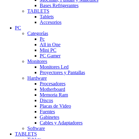
Bases Refrigerantes
TABLETS
Tablets
Accesorios
PC
Categorías
Pc
All in One
Mini PC
PC Gamer
Monitores
Monitores Led
Proyectores y Pantallas
Hardware
Procesadores
Motherboard
Memoria Ram
Discos
Placas de Video
Fuentes
Gabinetes
Cables y Adaptadores
Software
TABLETS