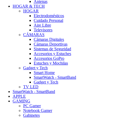
Antenas
HOGAR & TECH
HOGAR
Electrodomésticos
Cuidado Personal
Aire Libre
Televisores
CÁMARAS
Cámaras Digitales
Cámaras Deportivas
Sistemas de Seguridad
Accesorios y Estuches
Accesorios GoPro
Estuches y Mochilas
Gadget y Tech
Smart Home
SmartWatch - SmartBand
Gadget y Tech
TV LED
SmartWatch - SmartBand
APPLE
GAMING
PC Gamer
Notebook Gamer
Gabinetes