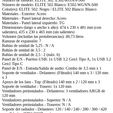
Número de modelo: ÉLITE 502: E502-KGNN-S00
Número de modelo: ELITE 502 Blanco: E502-WGNN-S00
Color(es): ELITE 502: Negro / ELITE 502 Blanco: Blanco
Materiales - Exterior: Acero
Materiales - Panel lateral derecho: Acero
Materiales - Panel lateral izquierdo: TG
Dimensiones (largo x ancho x alto): 474 x 230 x 481 mm (con
salientes), 435 x 230 x 465 mm (sin salientes)
Volumen (incluidas las protuberancias): 49,73 litros
Ranuras de expansión: 7
Bahías de unidad de 5,25 : N / A
Bahías de unidad de 3,5 : 2
Bahías de unidad de 2,5 : 2 (máx. 6)
Panel de E/S - Puertos USB: 1x USB 3.2 Gen1 Tipo A, 1x USB 3.2
Gen1 Tipo C
Panel de E/S - Entrada/Salida de audio: Combo de 3,5 mm x 1
Soporte de ventilador - Delantero: (Filtrado) 140 mm x 3 / 120 mm
x 3
Apoyo de los fans - Top: (Filtrado) 140 mm x 2 / 120 mm x 3
Soporte de ventilador - Trasero: 1x 120 mm
Ventiladores preinstalados - Delanteros: 3 ventiladores ARGB de
120 mm
Ventiladores preinstalados - Superior: N / A
Ventiladores preinstalados - Traseros: N / A
Soporte del radiador - Delantero: 120 / 140 / 240 / 280 / 360 / 420