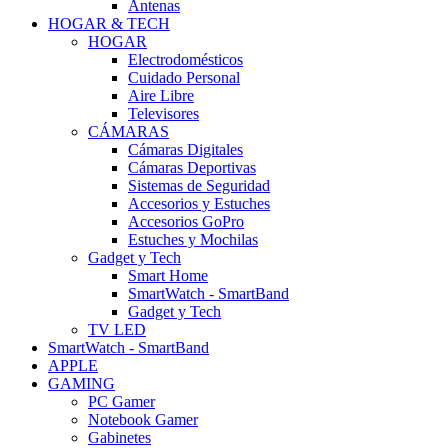
Antenas
HOGAR & TECH
HOGAR
Electrodomésticos
Cuidado Personal
Aire Libre
Televisores
CÁMARAS
Cámaras Digitales
Cámaras Deportivas
Sistemas de Seguridad
Accesorios y Estuches
Accesorios GoPro
Estuches y Mochilas
Gadget y Tech
Smart Home
SmartWatch - SmartBand
Gadget y Tech
TV LED
SmartWatch - SmartBand
APPLE
GAMING
PC Gamer
Notebook Gamer
Gabinetes