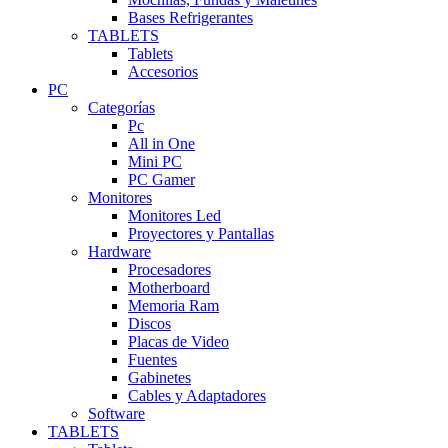
Bases Refrigerantes
TABLETS
Tablets
Accesorios
PC
Categorías
Pc
All in One
Mini PC
PC Gamer
Monitores
Monitores Led
Proyectores y Pantallas
Hardware
Procesadores
Motherboard
Memoria Ram
Discos
Placas de Video
Fuentes
Gabinetes
Cables y Adaptadores
Software
TABLETS