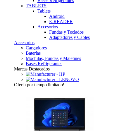
Bases Refrigerantes
TABLETS
Tablets
Android
E-READER
Accesorios
Fundas y Teclados
Adaptadores y Cables
Accesorios
Cargadores
Baterías
Mochilas, Fundas y Maletines
Bases Refrigerantes
Marcas Destacados
Oferta
por tiempo limitado!