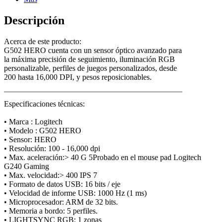
Descripción
Acerca de este producto:
G502 HERO cuenta con un sensor óptico avanzado para
la máxima precisión de seguimiento, iluminación RGB
personalizable, perfiles de juegos personalizados, desde
200 hasta 16,000 DPI, y pesos reposicionables.
¯¯¯¯¯¯¯¯¯¯¯¯¯¯¯¯¯¯¯¯¯¯¯¯¯¯¯¯¯¯¯¯¯¯¯¯¯¯¯¯¯¯¯¯¯
Especificaciones técnicas:
• Marca : Logitech
• Modelo : G502 HERO
• Sensor: HERO
• Resolución: 100 - 16,000 dpi
• Max. aceleración:> 40 G 5Probado en el mouse pad Logitech
G240 Gaming
• Max. velocidad:> 400 IPS 7
• Formato de datos USB: 16 bits / eje
• Velocidad de informe USB: 1000 Hz (1 ms)
• Microprocesador: ARM de 32 bits.
• Memoria a bordo: 5 perfiles.
• LIGHTSYNC RGB: 1 zonas