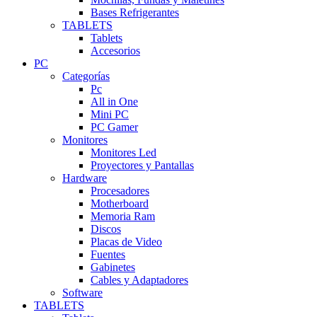
Bases Refrigerantes
TABLETS
Tablets
Accesorios
PC
Categorías
Pc
All in One
Mini PC
PC Gamer
Monitores
Monitores Led
Proyectores y Pantallas
Hardware
Procesadores
Motherboard
Memoria Ram
Discos
Placas de Video
Fuentes
Gabinetes
Cables y Adaptadores
Software
TABLETS