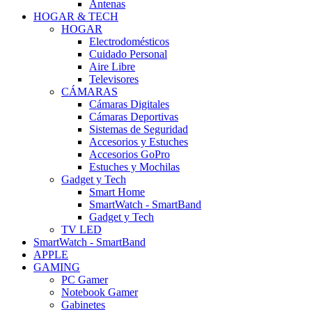
Antenas
HOGAR & TECH
HOGAR
Electrodomésticos
Cuidado Personal
Aire Libre
Televisores
CÁMARAS
Cámaras Digitales
Cámaras Deportivas
Sistemas de Seguridad
Accesorios y Estuches
Accesorios GoPro
Estuches y Mochilas
Gadget y Tech
Smart Home
SmartWatch - SmartBand
Gadget y Tech
TV LED
SmartWatch - SmartBand
APPLE
GAMING
PC Gamer
Notebook Gamer
Gabinetes