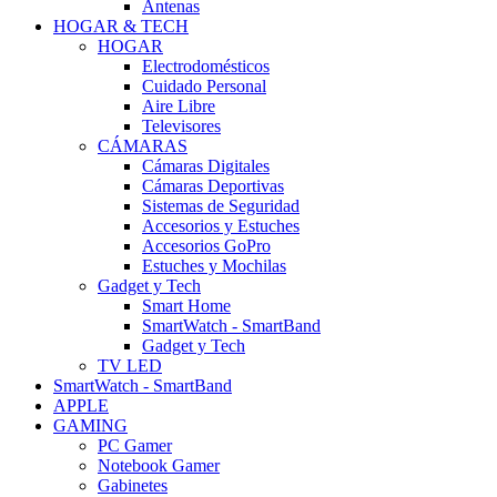
Antenas
HOGAR & TECH
HOGAR
Electrodomésticos
Cuidado Personal
Aire Libre
Televisores
CÁMARAS
Cámaras Digitales
Cámaras Deportivas
Sistemas de Seguridad
Accesorios y Estuches
Accesorios GoPro
Estuches y Mochilas
Gadget y Tech
Smart Home
SmartWatch - SmartBand
Gadget y Tech
TV LED
SmartWatch - SmartBand
APPLE
GAMING
PC Gamer
Notebook Gamer
Gabinetes