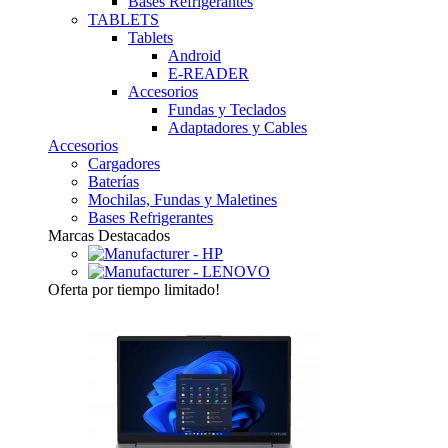
Bases Refrigerantes
TABLETS
Tablets
Android
E-READER
Accesorios
Fundas y Teclados
Adaptadores y Cables
Accesorios
Cargadores
Baterías
Mochilas, Fundas y Maletines
Bases Refrigerantes
Marcas Destacados
Oferta
por tiempo limitado!