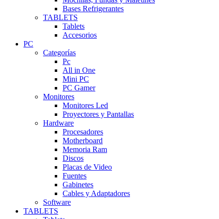
Bases Refrigerantes
TABLETS
Tablets
Accesorios
PC
Categorías
Pc
All in One
Mini PC
PC Gamer
Monitores
Monitores Led
Proyectores y Pantallas
Hardware
Procesadores
Motherboard
Memoria Ram
Discos
Placas de Video
Fuentes
Gabinetes
Cables y Adaptadores
Software
TABLETS