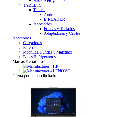
Bases Refrigerantes
TABLETS
Tablets
Android
E-READER
Accesorios
Fundas y Teclados
Adaptadores y Cables
Accesorios
Cargadores
Baterías
Mochilas, Fundas y Maletines
Bases Refrigerantes
Marcas Destacados
Oferta
por tiempo limitado!