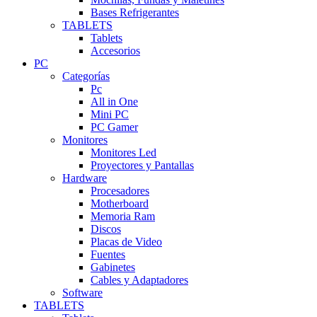
Bases Refrigerantes
TABLETS
Tablets
Accesorios
PC
Categorías
Pc
All in One
Mini PC
PC Gamer
Monitores
Monitores Led
Proyectores y Pantallas
Hardware
Procesadores
Motherboard
Memoria Ram
Discos
Placas de Video
Fuentes
Gabinetes
Cables y Adaptadores
Software
TABLETS