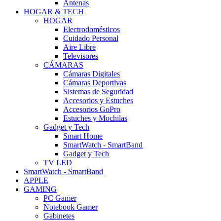
Antenas
HOGAR & TECH
HOGAR
Electrodomésticos
Cuidado Personal
Aire Libre
Televisores
CÁMARAS
Cámaras Digitales
Cámaras Deportivas
Sistemas de Seguridad
Accesorios y Estuches
Accesorios GoPro
Estuches y Mochilas
Gadget y Tech
Smart Home
SmartWatch - SmartBand
Gadget y Tech
TV LED
SmartWatch - SmartBand
APPLE
GAMING
PC Gamer
Notebook Gamer
Gabinetes