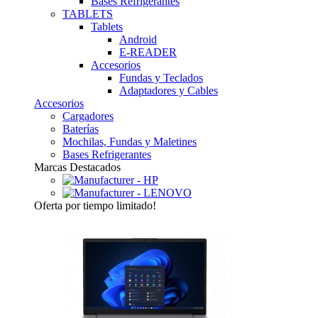
Bases Refrigerantes
TABLETS
Tablets
Android
E-READER
Accesorios
Fundas y Teclados
Adaptadores y Cables
Accesorios
Cargadores
Baterías
Mochilas, Fundas y Maletines
Bases Refrigerantes
Marcas Destacados
Oferta
por tiempo limitado!