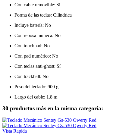
Con cable removible
: Sí
Forma de las teclas
: Cilíndrica
Incluye batería
: No
Con reposa muñeca
: No
Con touchpad
: No
Con pad numérico
: No
Con teclas anti-ghost
: Sí
Con trackball
: No
Peso del teclado
: 900 g
Largo del cable
: 1.8 m
30 productos más en la misma categoría:
Vista Rapida