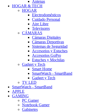
Antenas
HOGAR & TECH
HOGAR
Electrodomésticos
Cuidado Personal
Aire Libre
Televisores
CÁMARAS
Cámaras Digitales
Cámaras Deportivas
Sistemas de Seguridad
Accesorios y Estuches
Accesorios GoPro
Estuches y Mochilas
Gadget y Tech
Smart Home
SmartWatch - SmartBand
Gadget y Tech
TV LED
SmartWatch - SmartBand
APPLE
GAMING
PC Gamer
Notebook Gamer
Gabinetes