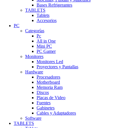
Bases Refrigerantes
TABLETS
Tablets
Accesorios
PC
Categorías
Pc
All in One
Mini PC
PC Gamer
Monitores
Monitores Led
Proyectores y Pantallas
Hardware
Procesadores
Motherboard
Memoria Ram
Discos
Placas de Video
Fuentes
Gabinetes
Cables y Adaptadores
Software
TABLETS